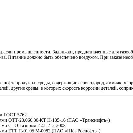
 отрасли промышленности. Задвижки, предназначенные для газоо
за. Питание должно быть обеспечено воздухом. При заказе необ
ные нефтепродукты, среды, содержащие сероводород, аммиак, хл
лей, другие среды, в которых скорость коррозии деталей, соприк
ми ГОСТ 5762
ниями ОТТ-23.060.30-КТ Н-135-16 (ПАО «Транснефть»)
иями СТО Газпром 2-41-212-2008
ниями ЕТТ П-01.05 М-0082 (ПАО «НК «Роснефть»)