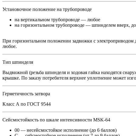
Установочное положение на трубопроводе
на вертикальном трубопроводе — любое
на горизонтальном трубопроводе — шпинделем вверх, доп
При горизонтальном положении задвижки с электроприводом д
любое.
Тип шпинделя
Выдвижной (резьба шпинделя и ходовая гайка находятся снар
крышке. По заказу потребителя верхнее уплотнение может изг
Герметичность затвора
Класс А по ГОСТ 9544
Сейсмостойкость по шкале интенсивности MSK-64
00 — несейсмостойкое исполнение (до 6 баллов)
С — сейсмостойкое исполнение (от 7 до 9 баллов)